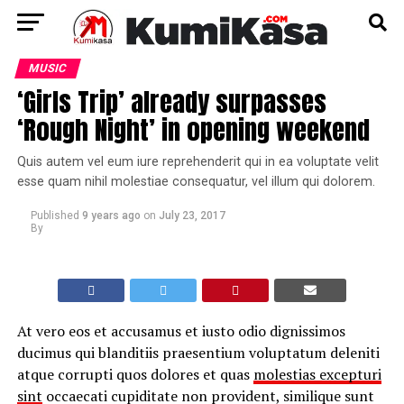
MUSIC
‘Girls Trip’ already surpasses
‘Rough Night’ in opening weekend
Quis autem vel eum iure reprehenderit qui in ea voluptate velit
esse quam nihil molestiae consequatur, vel illum qui dolorem.
Published
9 years ago
on
July 23, 2017
By
At vero eos et accusamus et iusto odio dignissimos
ducimus qui blanditiis praesentium voluptatum deleniti
atque corrupti quos dolores et quas
molestias excepturi
sint
occaecati cupiditate non provident, similique sunt