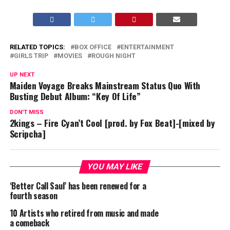
RELATED TOPICS:
BOX OFFICE
ENTERTAINMENT
GIRLS TRIP
MOVIES
ROUGH NIGHT
UP NEXT
Maiden Voyage Breaks Mainstream Status Quo With
Busting Debut Album: “Key Of Life”
DON'T MISS
2kings – Fire Cyan’t Cool [prod. by Fox Beat]-[mixed by
Scripcha]
YOU MAY LIKE
‘Better Call Saul’ has been renewed for a
fourth season
10 Artists who retired from music and made
a comeback